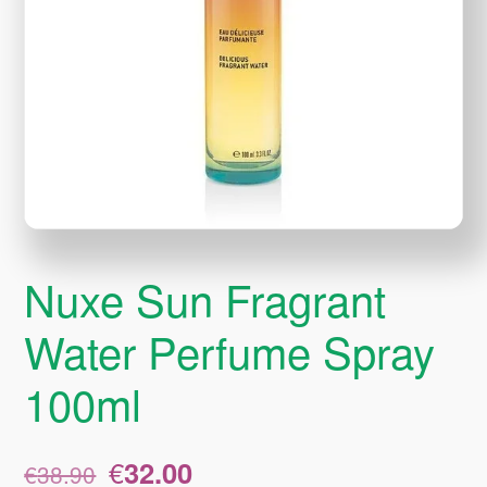
Nuxe Sun Fragrant
Water Perfume Spray
100ml
Original
Η
€
32.00
€
38.90