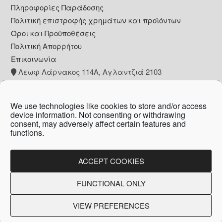
Πληροφορίες Παράδοσης
Πολιτική επιστροφής χρημάτων και προϊόντων
Όροι και Προϋποθέσεις
Πολιτική Απορρήτου
Επικοινωνία
Λεωφ Λάρνακος 114Α, Αγλαντζιά 2103
+357 22 260153
info@pharmacywow.com
We use technologies like cookies to store and/or access
device information. Not consenting or withdrawing
consent, may adversely affect certain features and
functions.
Copyright © 2026 - Pharmacy wow by Arietta
Zanni Pharmacy
ACCEPT COOKIES
FUNCTIONAL ONLY
Created by:
Blue Cloud Net
VIEW PREFERENCES