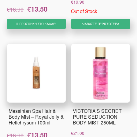
€
19.90
Original
Η
€
13.50
€
16.90
Out of Stock
price
τρέχουσα
was:
τιμή
ΠΡΟΣΘΉΚΗ ΣΤΟ ΚΑΛΆΘΙ
ΔΙΑΒΆΣΤΕ ΠΕΡΙΣΣΌΤΕΡΑ
€16.90.
είναι:
€13.50.
Messinian Spa Hair &
VICTORIA’S SECRET
Body Mist – Royal Jelly &
PURE SEDUCTION
Helichrysum 100ml
BODY MIST 250ML
Original
Η
€
13.50
€
21.00
€
16.90