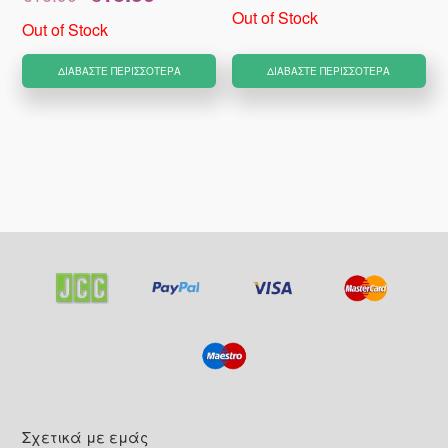
price
τρέχουσα
Out of Stock
was:
τιμή
Out of Stock
€16.90.
είναι:
€13.50.
ΔΙΑΒΆΣΤΕ ΠΕΡΙΣΣΌΤΕΡΑ
ΔΙΑΒΆΣΤΕ ΠΕΡΙΣΣΌΤΕΡΑ
Footer
Σχετικά με εμάς