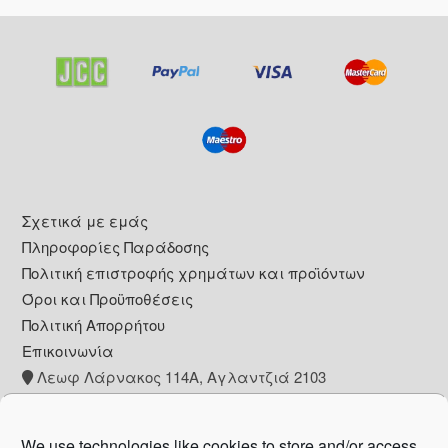
Footer
Σχετικά με εμάς
Πληροφορίες Παράδοσης
Πολιτική επιστροφής χρημάτων και προϊόντων
Όροι και Προϋποθέσεις
Πολιτική Απορρήτου
Επικοινωνία
Λεωφ Λάρνακος 114Α, Αγλαντζιά 2103
+357 22 260153
info@pharmacywow.com
We use technologies like cookies to store and/or access