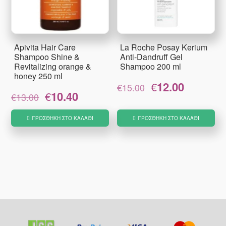
Apivita Hair Care
La Roche Posay Kerium
Shampoo Shine &
Anti-Dandruff Gel
Revitalizing orange &
Shampoo 200 ml
honey 250 ml
Original
Η
€
12.00
€
15.00
Original
Η
€
10.40
price
τρέχουσα
€
13.00
price
τρέχουσα
was:
τιμή
was:
τιμή
€15.00.
είναι:
ΠΡΟΣΘΉΚΗ ΣΤΟ ΚΑΛΆΘΙ
ΠΡΟΣΘΉΚΗ ΣΤΟ ΚΑΛΆΘΙ
€13.00.
είναι:
€12.00.
€10.40.