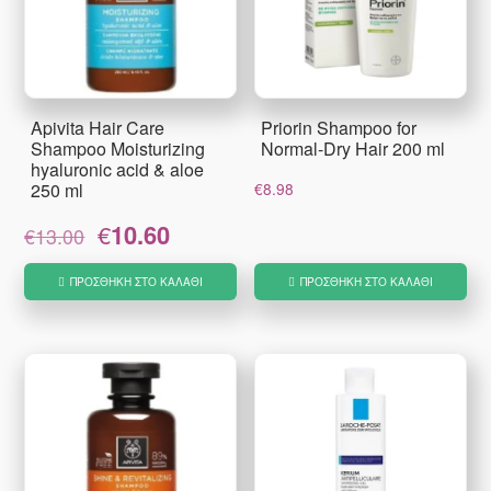
Apivita Hair Care
Priorin Shampoo for
Shampoo Moisturizing
Normal-Dry Hair 200 ml
hyaluronic acid & aloe
250 ml
€
8.98
Original
Η
€
10.60
€
13.00
price
τρέχουσα
was:
τιμή
ΠΡΟΣΘΉΚΗ ΣΤΟ ΚΑΛΆΘΙ
ΠΡΟΣΘΉΚΗ ΣΤΟ ΚΑΛΆΘΙ
€13.00.
είναι:
€10.60.