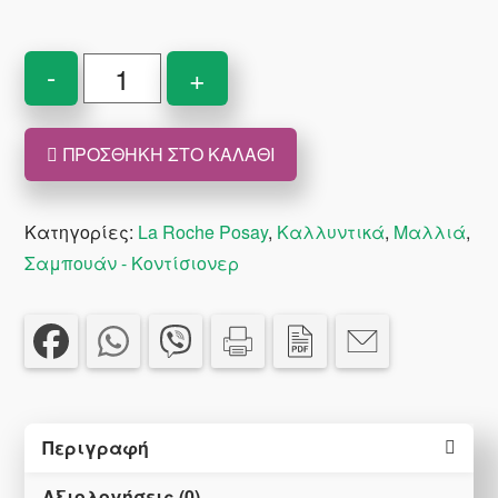
price
τρέχουσα
was:
τιμή
€17.30.
είναι:
La
-
+
€14.04.
Roche
Posay
ΠΡΟΣΘΉΚΗ ΣΤΟ ΚΑΛΆΘΙ
Kerium
Extra
Gentle
Κατηγορίες:
La Roche Posay
,
Καλλυντικά
,
Μαλλιά
,
Gel
Σαμπουάν - Κοντίσιονερ
Shampoo
400
ml
ποσότητα
Περιγραφή
Αξιολογήσεις (0)