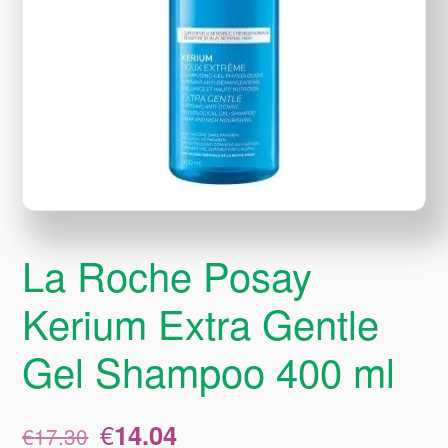
La Roche Posay
Kerium Extra Gentle
Gel Shampoo 400 ml
Original
Η
€
14.04
€
17.30