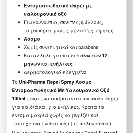
Eντομοαπωθητικό σπρέι με
υαλουρονικό οξύ
Για κουνούπια, σκνίπες, ψύλλους,
τσιμπούρια, μύγες, μέλισσες, σφήκες
Άοσμο
Χωρίς συντηρητικά και parabens
Κατάλληλο για παιδιά
άνω των
12
μηνών
και
ενήλικες
Δερματολογικά ελεγμένο
Το
Uni-Pharma Repel Spray Άοσμο
Εντομοαπωθητικό Με Υαλουρονικό Οξύ
100ml
είναι ένα άοσμο αντικουνουπικό σπρέι
για παιδιά και για ενήλικες. Κρατά τα
έντομα μακριά χωρίς να μυρίζει και
ταυτόχρονα ενυδατώνει (με υαλουρονικό).
Η εντομοαπωθητική δράση του Repel
διαρκεί