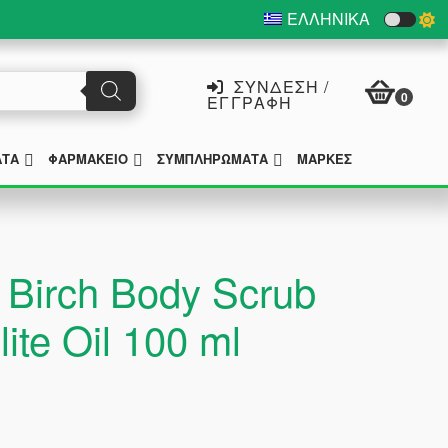
ΕΛΛΗΝΙΚΆ
ΣΎΝΔΕΣΗ /
0
ΕΓΓΡΑΦΉ
SUBMENU
SUBMENU
SUBMENU
ΑΤΑ
ΦΑΡΜΑΚΕΊΟ
ΣΥΜΠΛΗΡΏΜΑΤΑ
ΜΆΡΚΕΣ
t Birch Body Scrub
lite Oil 100 ml