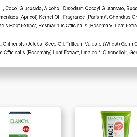
, Coco- Glucoside, Alcohol, Disodium Cocoyl Glutamate, Bees
meniaca (Apricot) Kernel Oil, Fragrance (Parfum)*, Chondrus C
atus Root Extract, Rosmarinus Officinalis (Rosemary) Leaf Extr
Chinensis (Jojoba) Seed Oil, Triticum Vulgare (Wheat) Germ Oil
ficinalis (Rosemary) Leaf Extract, Linalool*, Citronellol*, Geran