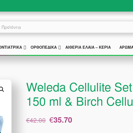
MENU
SUBMENU
SUBMENU
ΟΝΤΙΑΤΡΙΚΆ
ΟΡΘΟΠΕΔΙΚΆ
ΑΙΘΈΡΙΑ ΈΛΑΙΑ – ΚΕΡΙΆ
ΑΡΏΜ
Weleda Cellulite Se
150 ml & Birch Cellu
Original
Η
€
35.70
€
42.00
price
τρέχουσα
was:
τιμή