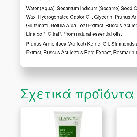
Water (Aqua), Sesamum Indicum (Sesame) Seed Oil
Wax, Hydrogenated Castor Oil, Glycerin, Prunus Ar
Glutamate, Betula Alba Leaf Extract, Ruscus Acule
Linalool*, Citral*. *from natural essential oils.
Prunus Armeniaca (Apricot) Kernel Oil, Simmondsia 
Extract, Ruscus Aculeatus Root Extract, Rosmarinus Of
Σχετικά προϊόντα