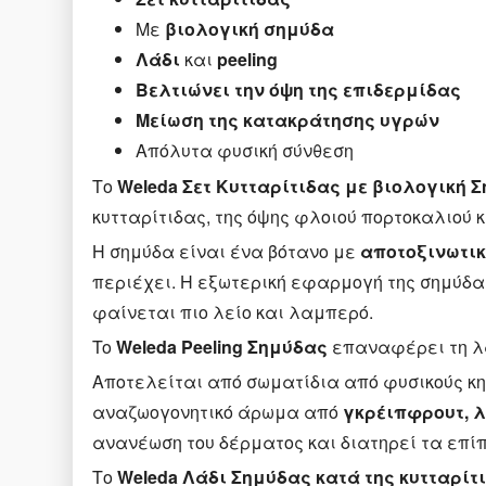
Με
βιολογική σημύδα
Λάδι
και
peeling
Βελτιώνει την όψη της επιδερμίδας
Μείωση της κατακράτησης υγρών
Απόλυτα φυσική σύνθεση
Το
Weleda Σετ Κυτταρίτιδας με βιολογική 
κυτταρίτιδας, της όψης φλοιού πορτοκαλιού 
Η σημύδα είναι ένα βότανο με
αποτοξινωτικ
περιέχει. Η εξωτερική εφαρμογή της σημύδ
φαίνεται πιο λείο και λαμπερό.
To
Weleda Peeling Σημύδας
επαναφέρει τη λά
Αποτελείται από σωματίδια από φυσικούς κη
αναζωογονητικό άρωμα από
γκρέιπφρουτ, 
ανανέωση του δέρματος και διατηρεί τα επ
Το
Weleda Λάδι Σημύδας κατά της κυτταρίτ