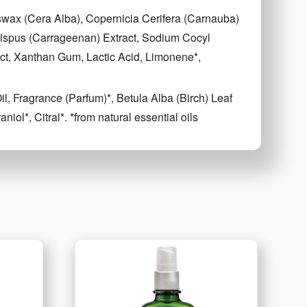
wax (Cera Alba), Copernicia Cerifera (Carnauba)
rispus (Carrageenan) Extract, Sodium Cocyl
act, Xanthan Gum, Lactic Acid, Limonene*,
, Fragrance (Parfum)*, Betula Alba (Birch) Leaf
iol*, Citral*. *from natural essential oils