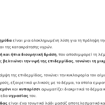
Σημύδα
είναι μια ολοκληρωμένη λύση για τη πρόληψη τη
και της κατακράτησης υγρών.
ή και ήπια διουρητική δράση
, που αποσυμφορεί τη λέ
ας
βελτιώνει την υφή της επιδερμίδας
,
τονώνει τη μι
μψη της επιδερμίδας, τονώνει την κυκλοφορία του αίμα
ρούς, εξαιρετικά φιλικούς με το δέρμα, τα οποία εμφα
λεμόνι
και
κυπαρίσσι
αρωματίζει διακριτικά το δέρμα κα
ίπεδα
υγρασίας
του.
ιδας
είναι ένα τονωτικό λάδι μασάζ αποτελεσματικό κα