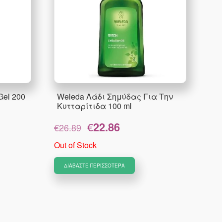
Gel 200
Weleda Λάδι Σημύδας Για Την
Κυτταρίτιδα 100 ml
Original
Η
€
22.86
€
26.89
price
τρέχουσα
was:
τιμή
Out of Stock
€26.89.
είναι:
€22.86.
ΔΙΑΒΆΣΤΕ ΠΕΡΙΣΣΌΤΕΡΑ